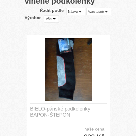
vlněné podkolenky
Řadit podle
Názvu
Vzestupně
Výrobce
Vše
BIELO-pánské podkolenky
BAPON-ŠTEPON
naše cena