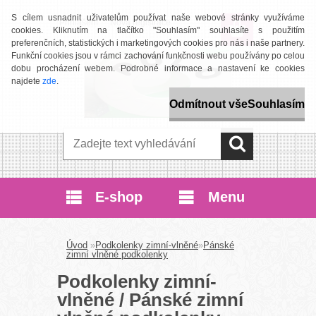
S cílem usnadnit uživatelům používat naše webové stránky využíváme
Přihlášení
Nová registrace
cookies. Kliknutím na tlačítko "Souhlasím" souhlasíte s použitím
preferenčních, statistických i marketingových cookies pro nás i naše partnery.
Funkční cookies jsou v rámci zachování funkčnosti webu používány po celou
dobu procházení webem. Podrobné informace a nastavení ke cookies
najdete
zde
.
Odmítnout vše
Souhlasím
E-shop
Menu
Úvod
»
Podkolenky zimní-vlněné
»
Pánské
zimní vlněné podkolenky
Podkolenky zimní-
vlněné / Pánské zimní