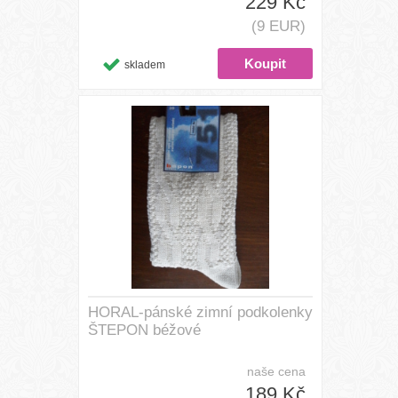
229 Kč
(9 EUR)
skladem
HORAL-pánské zimní podkolenky
ŠTEPON béžové
naše cena
189 Kč