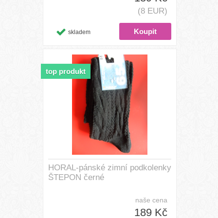
(8 EUR)
skladem
top produkt
HORAL-pánské zimní podkolenky
ŠTEPON černé
naše cena
189 Kč